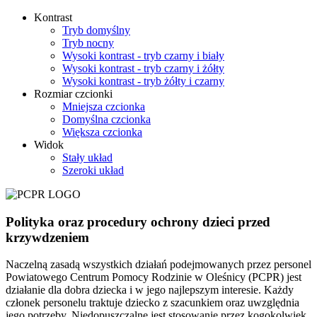
Kontrast
Tryb domyślny
Tryb nocny
Wysoki kontrast - tryb czarny i biały
Wysoki kontrast - tryb czarny i żółty
Wysoki kontrast - tryb żółty i czarny
Rozmiar czcionki
Mniejsza czcionka
Domyślna czcionka
Większa czcionka
Widok
Stały układ
Szeroki układ
Polityka oraz procedury ochrony dzieci przed
krzywdzeniem
Naczelną zasadą wszystkich działań podejmowanych przez personel
Powiatowego Centrum Pomocy Rodzinie w Oleśnicy (PCPR) jest
działanie dla dobra dziecka i w jego najlepszym interesie. Każdy
członek personelu traktuje dziecko z szacunkiem oraz uwzględnia
jego potrzeby. Niedopuszczalne jest stosowanie przez kogokolwiek