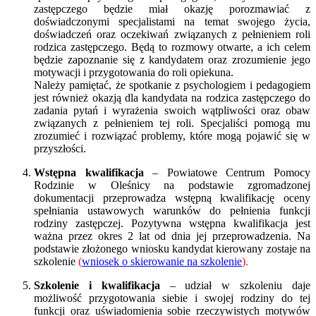
zastępczego będzie miał okazję porozmawiać z
doświadczonymi specjalistami na temat swojego życia,
doświadczeń oraz oczekiwań związanych z pełnieniem roli
rodzica zastępczego. Będą to rozmowy otwarte, a ich celem
będzie zapoznanie się z kandydatem oraz zrozumienie jego
motywacji i przygotowania do roli opiekuna.
Należy pamiętać, że spotkanie z psychologiem i pedagogiem
jest również okazją dla kandydata na rodzica zastępczego do
zadania pytań i wyrażenia swoich wątpliwości oraz obaw
związanych z pełnieniem tej roli. Specjaliści pomogą mu
zrozumieć i rozwiązać problemy, które mogą pojawić się w
przyszłości.
Wstępna kwalifikacja
– Powiatowe Centrum Pomocy
Rodzinie w Oleśnicy na podstawie zgromadzonej
dokumentacji przeprowadza wstępną kwalifikację oceny
spełniania ustawowych warunków do pełnienia funkcji
rodziny zastępczej. Pozytywna wstępna kwalifikacja jest
ważna przez okres 2 lat od dnia jej przeprowadzenia. Na
podstawie złożonego wniosku kandydat kierowany zostaje na
szkolenie
(
wniosek o skierowanie na szkolenie
).
Szkolenie i kwalifikacja
– udział w szkoleniu daje
możliwość przygotowania siebie i swojej rodziny do tej
funkcji oraz uświadomienia sobie rzeczywistych motywów