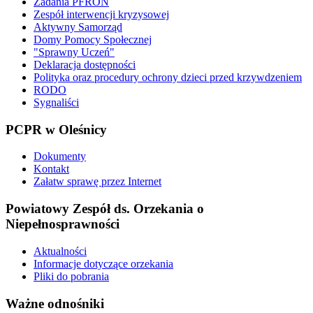
Zadania PFRON
Zespół interwencji kryzysowej
Aktywny Samorząd
Domy Pomocy Społecznej
"Sprawny Uczeń"
Deklaracja dostępności
Polityka oraz procedury ochrony dzieci przed krzywdzeniem
RODO
Sygnaliści
PCPR
w Oleśnicy
Dokumenty
Kontakt
Załatw sprawę przez Internet
Powiatowy
Zespół ds. Orzekania o
Niepełnosprawności
Aktualności
Informacje dotyczące orzekania
Pliki do pobrania
Ważne
odnośniki