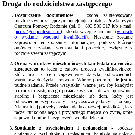
Droga do rodzicielstwa zastępczego
Dostarczenie dokumentów
– osoba zainteresowana
rodzicielstwem zastępczym podejmuje kontakt z Powiatowym
Centrum Pomocy Rodzinie (tel. 0 - 603 586 317 lub e-mail:
piecza@pcpr.olesnica.pl
) i składa wstępne podanie.
(
wniosek
o wydanie wstępnej kwalifikacji
).
Następnie zostanie
zaproszona na spotkanie informacyjne, podczas którego
omówione zostaną wymagania i procedury związane z
rodzicielstwem zastępczym.
Ocena warunków mieszkaniowych kandydata na rodzica
zastępczego
to jeden z etapów procesu kwalifikacyjnego,
który ma na celu zapewnienie dziecku odpowiednich
warunków do życia i rozwoju. Wbrew pozorom, nie jest to
trudne zadanie. Przede wszystkim, ważne jest, aby kandydat
na rodzica zastępczego posiadał własne lub wynajmowane,
stabilne i bezpieczne mieszkanie lub dom, który jest
odpowiednio wyposażony i przystosowany do życia rodziny.
Nie ma tutaj potrzeby posiadania luksusowej posiadłości, lecz
raczej funkcjonalnego i przyjaznego miejsca do życia, które
zapewni komfort i bezpieczeństwo dla dziecka.
Spotkanie z psychologiem i pedagogiem
- podczas
spotkania z psychologiem i pedagogiem, kandydat na rodzica