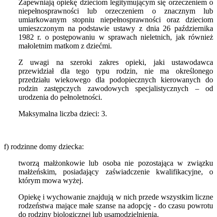
Zapewniają opiekę dzieciom legitymującym się orzeczeniem o
niepełnosprawności lub orzeczeniem o znacznym lub
umiarkowanym stopniu niepełnosprawności oraz dzieciom
umieszczonym na podstawie ustawy z dnia 26 października
1982 r. o postępowaniu w sprawach nieletnich, jak również
małoletnim matkom z dziećmi.
Z uwagi na szeroki zakres opieki, jaki ustawodawca
przewidział dla tego typu rodzin, nie ma określonego
przedziału wiekowego dla podopiecznych kierowanych do
rodzin zastępczych zawodowych specjalistycznych – od
urodzenia do pełnoletności.
Maksymalna liczba dzieci: 3.
f) rodzinne domy dziecka:
tworzą małżonkowie lub osoba nie pozostająca w związku
małżeńskim, posiadający zaświadczenie kwalifikacyjne, o
którym mowa wyżej.
Opiekę i wychowanie znajdują w nich przede wszystkim liczne
rodzeństwa mające małe szanse na adopcję - do czasu powrotu
do rodziny biologicznej lub usamodzielnienia.