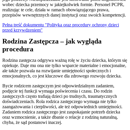
wobec dziecka przemocy w jakiejkolwiek formie. Personel PCPR,
realizując te cele, działa w ramach obowiązującego prawa,
przepisów wewnętrznych danej instytucji oraz swoich kompetencji.
Pełna treść dokumentu "Polityka oraz procedury ochrony dzieci
przed krzywdzeniem"
Rodzina Zastępcza – jak wygląda
procedura
Rodzina zastępcza odgrywa ważną rolę w życiu dziecka, którym się
opiekuje. Daje mu ona nie tylko wsparcie materialne i emocjonalne,
ale także pozwala na rozwijanie umiejętności społecznych i
emocjonalnych, co jest kluczowe dla zdrowego rozwoju dziecka.
Bycie rodzicem zastępczym jest odpowiedzialnym zadaniem,
podjęcie tej funkcji wymaga poświecenia i czasu. Do rodzin
zastępczych często trafiają dzieci po trudnych, traumatycznych
doświadczeniach. Rola rodzica zastępczego wymaga nie tylko
zaangażowania i cierpliwości, ale też odpowiednich umiejętności.
Zadaniem rodzica zastępczego jest zaspokajanie potrzeb dziecka
oraz wzmocnienie, a także dbanie o relacje z rodziną naturalną,
chyba, że sąd postanowi inaczej.