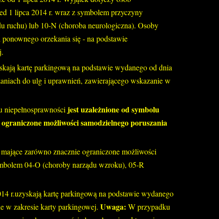
ed 1 lipca 2014 r. wraz z symbolem przyczyny
u ruchu) lub 10-N (choroba neurologiczna). Osoby
i ponownego orzekania się - na podstawie
j.
zyskają kartę parkingową na podstawie wydanego od dnia
azaniach do ulg i uprawnień, zawierającego wskazanie w
jest uzależnione od symbolu
u niepełnosprawności
 ograniczone możliwości samodzielnego poruszania
 mające zarówno znacznie ograniczone możliwości
symbolem 04-O (choroby narządu wzroku), 05-R
2014 r.uzyskają kartę parkingową na podstawie wydanego
Uwaga:
ie w zakresie karty parkingowej.
W przypadku