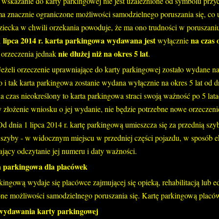
 wskazanie do karty parkingowej nie jest uzależnione od symbolu przy
a znacznie ograniczone możliwości samodzielnego poruszania się, co us
ziecka w chwili orzekania powoduje, że ma ono trudności w poruszaniu
1 lipca 2014 r. karta parkingowa wydawana jest
na czas 
wyłącznie
nie dłużej niż na okres 5 lat
 orzeczenia jednak
.
Jeżeli orzeczenie uprawniające do karty parkingowej zostało wydane na
 to i tak karta parkingowa zostanie wydana wyłącznie na okres 5 lat od d
 czas nieokreślony to karta parkingowa straci swoją ważność po 5 lat
 złożenie wniosku o jej wydanie, nie będzie potrzebne nowe orzeczeni
Od dnia 1 lipca 2014 r. kartę parkingową umieszcza się za przednią sz
 szyby - w widocznym miejscu w przedniej części pojazdu, w sposób e
jący odczytanie jej numeru i daty ważności.
 parkingowa dla placówek
kingową wydaje się placówce zajmującej się opieką, rehabilitacją lub
ne możliwości samodzielnego poruszania się. Kartę parkingową placówc
wydawania karty parkingowej