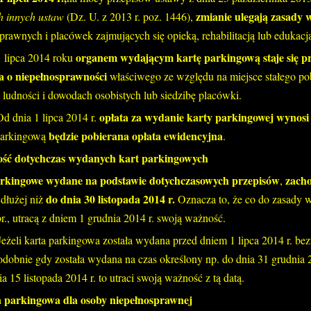
zmianie ulegają zasady
ch innych ustaw
(Dz. U. z 2013 r. poz. 1446),
prawnych i placówek zajmujących się opieką, rehabilitacją lub edukac
organem wydającym kartę parkingową staje się p
1 lipca 2014 roku
a o niepełnosprawności
właściwego ze względu na miejsce stałego p
 ludności i dowodach osobistych lub siedzibę placówki.
opłata za wydanie karty parkingowej wynosi 2
Od dnia 1 lipca 2014 r.
będzie pobierana opłata ewidencyjna
 parkingową
.
ść dotychczas wydanych kart parkingowych
rkingowe wydane na podstawie dotychczasowych przepisów
zach
,
do dnia 30 listopada 2014 r.
 dłużej niż
Oznacza to, że co do zasady 
r., utracą z dniem 1 grudnia 2014 r. swoją ważność.
Jeżeli karta parkingowa została wydana przed dniem 1 lipca 2014 r. be
odobnie gdy została wydana na czas określony np. do dnia 31 grudnia 2
ia 15 listopada 2014 r. to utraci swoją ważność z tą datą.
 parkingowa dla osoby niepełnosprawnej