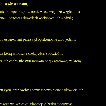
wzór wniosku)
i (
.
nia o niepełnosprawności, właściwego ze względu na
cji ludności i dowodach osobistych lub siedzibę
 lub ustanowieni przez sąd opiekunowie albo jeden z
za którą wniosek składa jeden z rodziców;
ką lub osoby ubezwłasnowolnionej częściowo, za którą
ku życia oraz osoby ubezwłasnowolnione całkowicie lub
eszcza we wniosku adnotację o braku możliwości