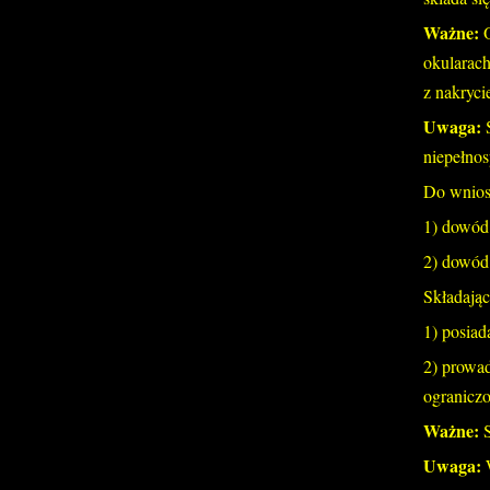
Ważne:
okularach
z nakryci
Uwaga:
niepełnos
Do wnios
1) dowód 
2) dowód 
Składają
1) posiad
2) prowad
ograniczo
Ważne:
Uwaga: