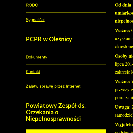
Od dnia 
RODO
umiarkow
Sygnaliści
niepełno
Ważne:
uzyskania
PCPR
w Oleśnicy
określone
Osoby n
Dokumenty
lipca 201
zakresie 
Kontakt
Ważne:
Załatw sprawę przez Internet
przyczyny
poruszani
Powiatowy
Zespół ds.
Uwaga:
Orzekania o
samodziel
Niepełnosprawności
Wyjątek
podstawie