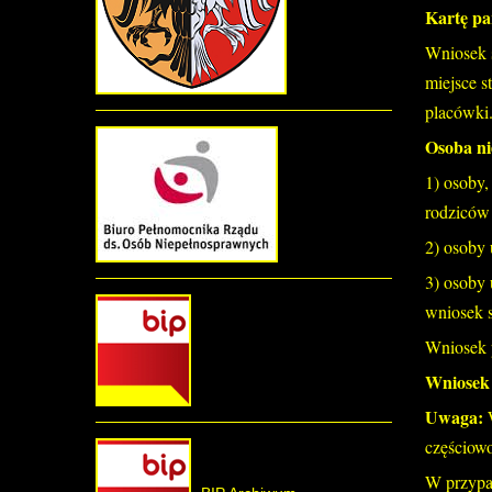
Kartę pa
Wniosek 
miejsce s
placówki
Osoba ni
1) osoby,
rodziców
2) osoby 
3) osoby 
wniosek s
Wniosek 
Wniosek 
Uwaga:
częściowo
W przypa