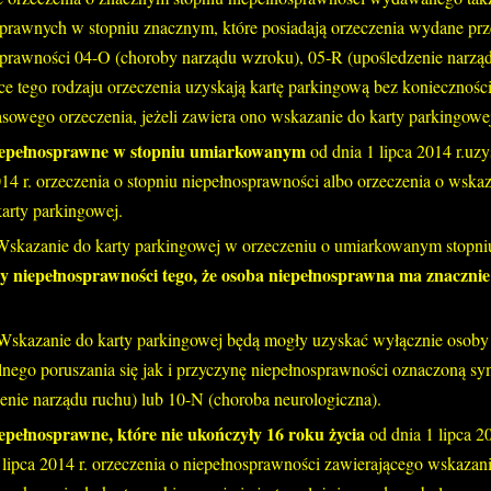
prawnych w stopniu znacznym, które posiadają orzeczenia wydane prz
prawności 04-O (choroby narządu wzroku), 05-R (upośledzenie narząd
ce tego rodzaju orzeczenia uzyskają kartę parkingową bez koniecznośc
sowego orzeczenia, jeżeli zawiera ono wskazanie do karty parkingowe
iepełnosprawne w stopniu umiarkowanym
od dnia 1 lipca 2014 r.u
014 r. orzeczenia o stopniu niepełnosprawności albo orzeczenia o wsk
karty parkingowej.
Wskazanie do karty parkingowej w orzeczeniu o umiarkowanym stopni
y niepełnosprawności tego, że osoba niepełnosprawna ma znacznie
Wskazanie do karty parkingowej będą mogły uzyskać wyłącznie osoby
lnego poruszania się jak i przyczynę niepełnosprawności oznaczoną 
enie narządu ruchu) lub 10-N (choroba neurologiczna).
epełnosprawne, które nie ukończyły 16 roku życia
od dnia 1 lipca 
 lipca 2014 r. orzeczenia o niepełnosprawności zawierającego wskazan