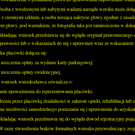
Osoba z wrodzonymi lub nabytymi wadami narządu wzroku może dołącz
 z ciemnymi szkłami, a osoba nosząca nakrycie głowy zgodnie z zasad
em głowy, pod warunkiem, że fotografia taka jest zamieszczona w dok
Składając wniosek przedstawia się do wglądu oryginał prawomocnego o
prawności lub o wskazaniach do ulg i uprawnień wraz ze wskazaniem 
ku placówki dołącza się:
uiszczenia opłaty za wydanie karty parkingowej;
uiszczenia opłaty ewidencyjnej.
c wniosek wnioskodawca oświadcza o:
aniu upoważnienia do reprezentowania placówki;
zeniu przez placówkę działalności w zakresie opieki, rehabilitacji lu
ne możliwości samodzielnego poruszania się i uprawnieniu do uzyskan
Składając wniosek przedstawia się do wglądu dowód rejestracyjny poja
W razie stwierdzenia braków formalnych wniosku przewodniczący zes