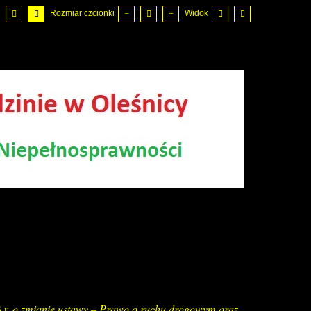
Rozmiar czcionki
Widok
 r.
o zmianie ustawy – Prawo o ruchu drogowym oraz