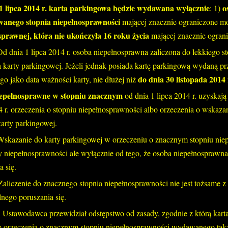
1 lipca 2014 r. karta parkingowa będzie wydawana wyłącznie
o
: 1)
anego stopnia niepełnosprawności
mającej znacznie ograniczone mo
sprawnej, która nie ukończyła 16 roku życia
mającej znacznie ogran
Od dnia 1 lipca 2014 r. osoba niepełnosprawna zaliczona do lekkiego s
 karty parkingowej. Jeżeli jednak posiada kartę parkingową wydaną prze
do dnia 30 listopada 2014 
go jako data ważności karty, nie dłużej niż
iepełnosprawne w stopniu znacznym
od dnia 1 lipca 2014 r. uzyska
4 r. orzeczenia o stopniu niepełnosprawności albo orzeczenia o wskaz
karty parkingowej.
Wskazanie do karty parkingowej w orzeczeniu o znacznym stopniu niep
 niepełnosprawności ale wyłącznie od tego, że osoba niepełnosprawn
a się.
Zaliczenie do znacznego stopnia niepełnosprawności nie jest tożsame
nego poruszania się.
:
Ustawodawca przewidział odstępstwo od zasady, zgodnie z którą karta
 orzeczenia o znacznym stopniu niepełnosprawności wydawanego także