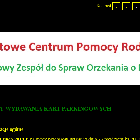
Kontrast
DY WYDAWANIA KART PARKINGOWYCH
acje ogólne
 lipca 2014 r.,
na mocy przepisów ustawy z dnia 23 października 2013