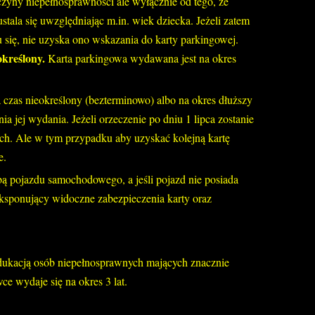
czyny niepełnosprawności ale wyłącznie od tego, że
tala się uwzględniając m.in. wiek dziecka. Jeżeli zatem
 się, nie uzyska ono wskazania do karty parkingowej.
określony.
Karta parkingowa wydawana jest na okres
 czas nieokreślony (bezterminowo) albo na okres dłuższy
nia jej wydania. Jeżeli orzeczenie po dniu 1 lipca zostanie
ach. Ale w tym przypadku aby uzyskać kolejną kartę
e.
ybą pojazdu samochodowego, a jeśli pojazd nie posiada
ksponujący widoczne zabezpieczenia karty oraz
 edukacją osób niepełnosprawnych mających znacznie
e wydaje się na okres 3 lat.