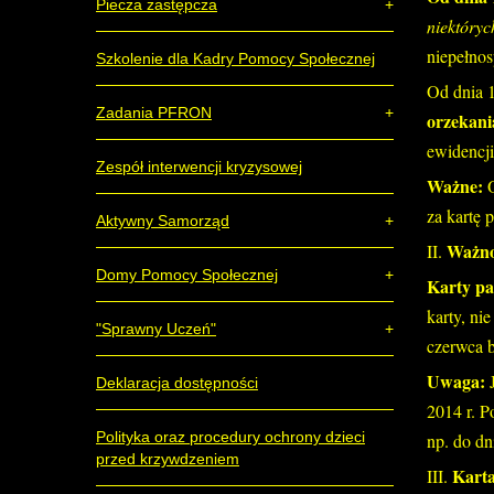
Piecza zastępcza
niektóry
niepełnos
Szkolenie dla Kadry Pomocy Społecznej
Od dnia 
Zadania PFRON
orzekani
ewidencji
Zespół interwencji kryzysowej
Ważne:
za kartę
Aktywny Samorząd
Ważno
II.
Domy Pomocy Społecznej
Karty pa
karty, nie
"Sprawny Uczeń"
czerwca b
Uwaga:
Deklaracja dostępności
2014 r. P
Polityka oraz procedury ochrony dzieci
np. do dn
przed krzywdzeniem
Karta
III.