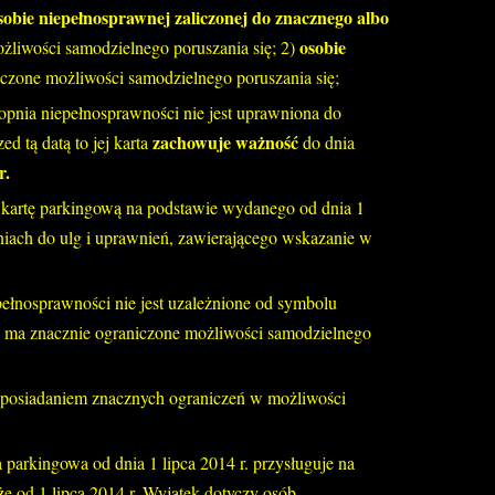
sobie niepełnosprawnej zaliczonej do znacznego albo
osobie
żliwości samodzielnego poruszania się; 2)
iczone możliwości samodzielnego poruszania się;
topnia niepełnosprawności nie jest uprawniona do
zachowuje ważność
d tą datą to jej karta
do dnia
r.
ją kartę parkingową na podstawie wydanego od dnia 1
aniach do ulg i uprawnień, zawierającego wskazanie w
ełnosprawności nie jest uzależnione od symbolu
a ma znacznie ograniczone możliwości samodzielnego
 z posiadaniem znacznych ograniczeń w możliwości
 parkingowa od dnia 1 lipca 2014 r. przysługuje na
 od 1 lipca 2014 r. Wyjątek dotyczy osób