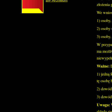
BIP Archiwum
złożenia
We wnios
1) osoby,
2) osoby 
3) osoby,
W przypad
ma możli
niewypeł
Ważne:
1) jedną 
tę osobę 
2) dowód 
3) dowód 
Uwaga:
składa si