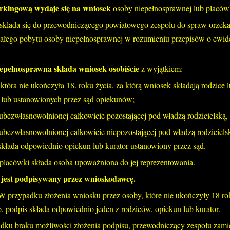
rkingową wydaje się na wniosek
osoby niepełnosprawnej lub placówk
składa się do przewodniczącego powiatowego zespołu do spraw orzeka
tałego pobytu osoby niepełnosprawnej w rozumieniu przepisów o ewiden
.
epełnosprawna składa wniosek osobiście
z wyjątkiem:
 która nie ukończyła 18. roku życia, za którą wniosek składają rodzice
 lub ustanowionych przez sąd opiekunów;
ubezwłasnowolnionej całkowicie pozostającej pod władzą rodzicielską, 
ubezwłasnowolnionej całkowicie niepozostającej pod władzą rodziciels
kłada odpowiednio opiekun lub kurator ustanowiony przez sąd.
placówki składa osoba upoważniona do jej reprezentowania.
jest podpisywany przez wnioskodawcę.
W przypadku złożenia wniosku przez osoby, które nie ukończyły 18 ro
, podpis składa odpowiednio jeden z rodziców, opiekun lub kurator.
dku braku możliwości złożenia podpisu, przewodniczący zespołu zami