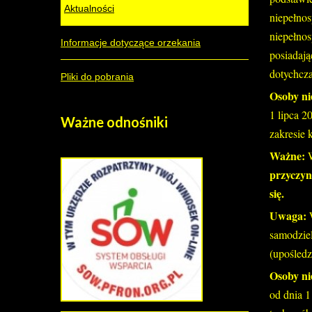
Aktualności
niepełnos
niepełnos
Informacje dotyczące orzekania
posiadają
dotychcza
Pliki do pobrania
Osoby n
1 lipca 2
Ważne
odnośniki
zakresie 
Ważne:
przyczyn
się.
Uwaga:
samodzie
(upośledz
Osoby ni
od dnia 1