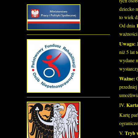
tych osób
dziecko m
to wiek d
Od dnia
ważności
Uwaga:
niż 5 lat
wydane na
wystarczy
Ważne:
przedniej
umożliwia
Karta
IV.
Kartę par
ograniczo
Tryb 
V.