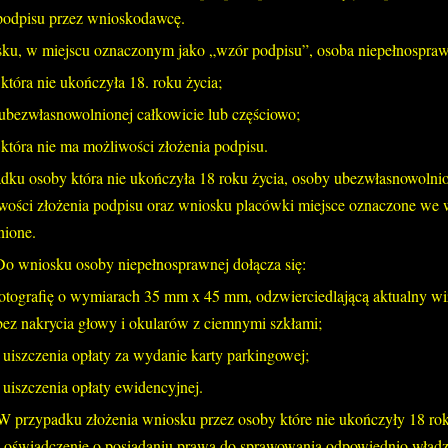
 podpisu przez wnioskodawcę.
ku, w miejscu oznaczonym jako „wzór podpisu”, osoba niepełnosprawn
 która nie ukończyła 18. roku życia;
ubezwłasnowolnionej całkowicie lub częściowo;
 która nie ma możliwości złożenia podpisu.
ku osoby która nie ukończyła 18 roku życia, osoby ubezwłasnowolnione
wości złożenia podpisu oraz wniosku placówki miejsce oznaczone we 
nione.
Do wniosku osoby niepełnosprawnej dołącza się:
fotografię o wymiarach 35 mm x 45 mm, odzwierciedlającą aktualny wi
bez nakrycia głowy i okularów z ciemnymi szkłami;
uiszczenia opłaty za wydanie karty parkingowej;
uiszczenia opłaty ewidencyjnej.
W przypadku złożenia wniosku przez osoby które nie ukończyły 18 rok
ę oświadczenie o posiadaniu prawa do sprawowania odpowiednio władzy r