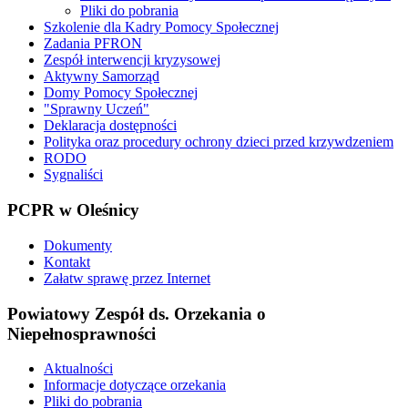
Pliki do pobrania
Szkolenie dla Kadry Pomocy Społecznej
Zadania PFRON
Zespół interwencji kryzysowej
Aktywny Samorząd
Domy Pomocy Społecznej
"Sprawny Uczeń"
Deklaracja dostępności
Polityka oraz procedury ochrony dzieci przed krzywdzeniem
RODO
Sygnaliści
PCPR
w Oleśnicy
Dokumenty
Kontakt
Załatw sprawę przez Internet
Powiatowy
Zespół ds. Orzekania o
Niepełnosprawności
Aktualności
Informacje dotyczące orzekania
Pliki do pobrania