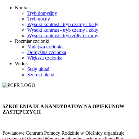
Kontrast
Tryb domyślny
Tryb nocny
Wysoki kontrast - tryb czarny i biały
Wysoki kontrast - tryb czarny i żółty
Wysoki kontrast - tryb żółty i czarny
Rozmiar czcionki
Mniejsza czcionka
Domyślna czcionka
Większa czcionka
Widok
Stały układ
Szeroki układ
SZKOLENIA DLA KANDYDATÓW NA OPIEKUNÓW
ZASTĘPCZYCH
Powiatowe Centrum Pomocy Rodzinie w Oleśnicy organizuje
szkolenia dla kandydatów na opiekunów zastępczych według