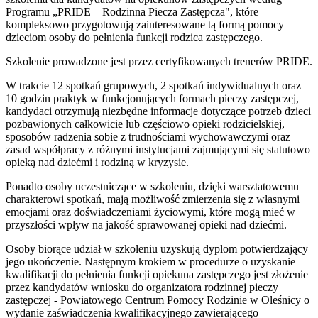
Programu „PRIDE – Rodzinna Piecza Zastępcza", które
kompleksowo przygotowują zainteresowane tą formą pomocy
dzieciom osoby do pełnienia funkcji rodzica zastępczego.
Szkolenie prowadzone jest przez certyfikowanych trenerów PRIDE.
W trakcie 12 spotkań grupowych, 2 spotkań indywidualnych oraz
10 godzin praktyk w funkcjonujących formach pieczy zastępczej,
kandydaci otrzymują niezbędne informacje dotyczące potrzeb dzieci
pozbawionych całkowicie lub częściowo opieki rodzicielskiej,
sposobów radzenia sobie z trudnościami wychowawczymi oraz
zasad współpracy z różnymi instytucjami zajmującymi się statutowo
opieką nad dziećmi i rodziną w kryzysie.
Ponadto osoby uczestniczące w szkoleniu, dzięki warsztatowemu
charakterowi spotkań, mają możliwość zmierzenia się z własnymi
emocjami oraz doświadczeniami życiowymi, które mogą mieć w
przyszłości wpływ na jakość sprawowanej opieki nad dziećmi.
Osoby biorące udział w szkoleniu uzyskują dyplom potwierdzający
jego ukończenie. Następnym krokiem w procedurze o uzyskanie
kwalifikacji do pełnienia funkcji opiekuna zastępczego jest złożenie
przez kandydatów wniosku do organizatora rodzinnej pieczy
zastępczej - Powiatowego Centrum Pomocy Rodzinie w Oleśnicy o
wydanie zaświadczenia kwalifikacyjnego zawierającego