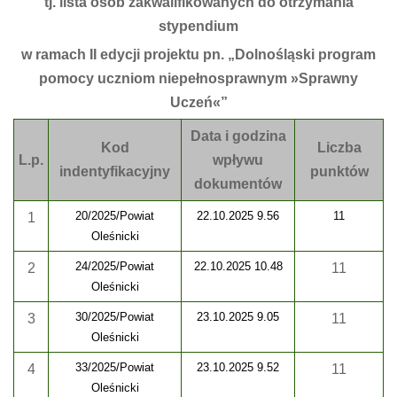
tj. lista osób zakwalifikowanych do otrzymania
stypendium
w ramach II edycji projektu pn. „Dolnośląski program
pomocy uczniom niepełnosprawnym »Sprawny
Uczeń«”
Data i godzina
Kod
Liczba
L.p.
wpływu
indentyfikacyjny
punktów
dokumentów
20/2025/Powiat
22.10.2025 9.56
11
1
Oleśnicki
24/2025/Powiat
22.10.2025 10.48
2
11
Oleśnicki
30/2025/Powiat
23.10.2025 9.05
3
11
Oleśnicki
33/2025/Powiat
23.10.2025 9.52
4
11
Oleśnicki