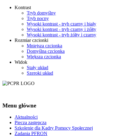
Kontrast
Tryb domyślny
Tryb nocny
Wysoki kontrast - tryb czarny i biały
Wysoki kontrast - tryb czarny i żółty
Wysoki kontrast - tryb żółty i czarny
Rozmiar czcionki
Mniejsza czcionka
Domyślna czcionka
Większa czcionka
Widok
Stały układ
Szeroki układ
Menu
główne
Aktualności
Piecza zastępcza
Szkolenie dla Kadry Pomocy Społecznej
Zadania PFRON