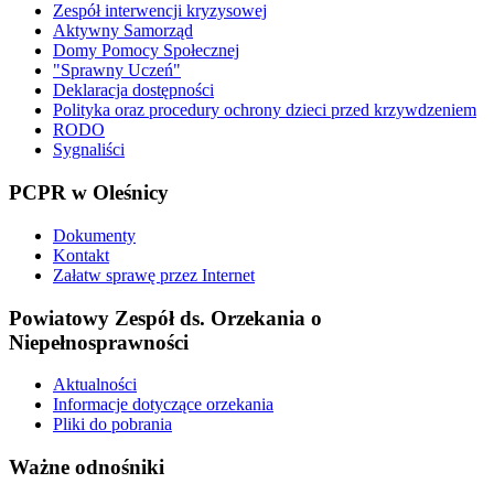
Zespół interwencji kryzysowej
Aktywny Samorząd
Domy Pomocy Społecznej
"Sprawny Uczeń"
Deklaracja dostępności
Polityka oraz procedury ochrony dzieci przed krzywdzeniem
RODO
Sygnaliści
PCPR
w Oleśnicy
Dokumenty
Kontakt
Załatw sprawę przez Internet
Powiatowy
Zespół ds. Orzekania o
Niepełnosprawności
Aktualności
Informacje dotyczące orzekania
Pliki do pobrania
Ważne
odnośniki