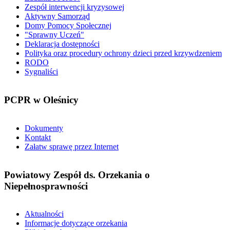
Zespół interwencji kryzysowej
Aktywny Samorząd
Domy Pomocy Społecznej
"Sprawny Uczeń"
Deklaracja dostępności
Polityka oraz procedury ochrony dzieci przed krzywdzeniem
RODO
Sygnaliści
PCPR
w Oleśnicy
Dokumenty
Kontakt
Załatw sprawę przez Internet
Powiatowy
Zespół ds. Orzekania o
Niepełnosprawności
Aktualności
Informacje dotyczące orzekania