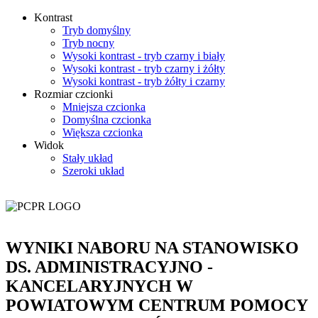
Kontrast
Tryb domyślny
Tryb nocny
Wysoki kontrast - tryb czarny i biały
Wysoki kontrast - tryb czarny i żółty
Wysoki kontrast - tryb żółty i czarny
Rozmiar czcionki
Mniejsza czcionka
Domyślna czcionka
Większa czcionka
Widok
Stały układ
Szeroki układ
WYNIKI NABORU NA STANOWISKO
DS. ADMINISTRACYJNO -
KANCELARYJNYCH W
POWIATOWYM CENTRUM POMOCY