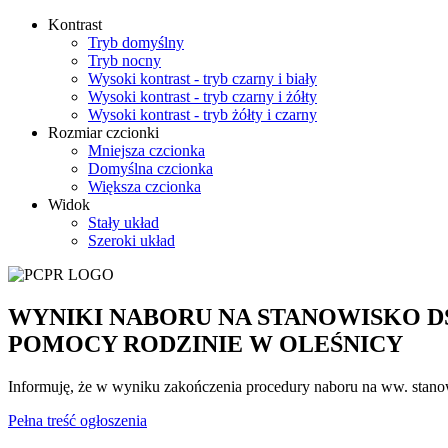
Kontrast
Tryb domyślny
Tryb nocny
Wysoki kontrast - tryb czarny i biały
Wysoki kontrast - tryb czarny i żółty
Wysoki kontrast - tryb żółty i czarny
Rozmiar czcionki
Mniejsza czcionka
Domyślna czcionka
Większa czcionka
Widok
Stały układ
Szeroki układ
WYNIKI NABORU NA STANOWISKO 
POMOCY RODZINIE W OLEŚNICY
Informuję, że w wyniku zakończenia procedury naboru na ww. stano
Pełna treść ogłoszenia