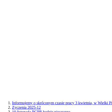
Informujemy o skróconym czasie pracy 3 kwietnia, w Wielki Pi
Zyczenia 2025-12
10 listopada PCPR będzie nieczynne