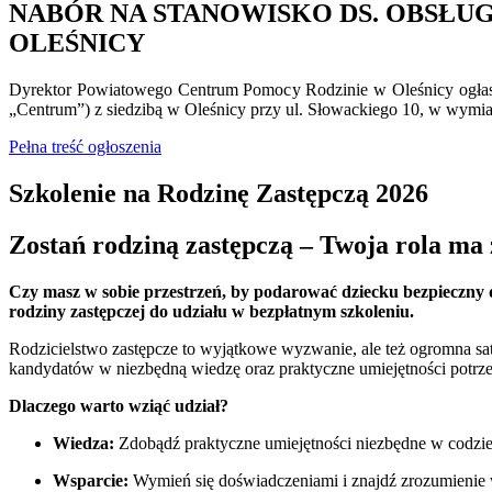
NABÓR NA STANOWISKO DS. OBSŁ
OLEŚNICY
Dyrektor Powiatowego Centrum Pomocy Rodzinie w Oleśnicy ogła
„Centrum”) z siedzibą w Oleśnicy przy ul. Słowackiego 10, w wymiar
Pełna treść ogłoszenia
Szkolenie na Rodzinę Zastępczą 2026
Zostań rodziną zastępczą – Twoja rola ma 
Czy masz w sobie przestrzeń, by podarować dziecku bezpieczny 
rodziny zastępczej do udziału w bezpłatnym szkoleniu.
Rodzicielstwo zastępcze to wyjątkowe wyzwanie, ale też ogromna sat
kandydatów w niezbędną wiedzę oraz praktyczne umiejętności potrzebn
Dlaczego warto wziąć udział?
Wiedza:
Zdobądź praktyczne umiejętności niezbędne w codzie
Wsparcie:
Wymień się doświadczeniami i znajdź zrozumienie 