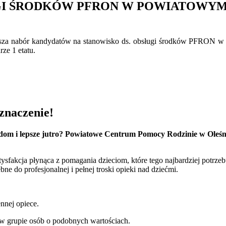
UGI ŚRODKÓW PFRON W POWIATOWY
sza nabór kandydatów na stanowisko ds. obsługi środków PFRON 
ze 1 etatu.
znaczenie!
dom i lepsze jutro? Powiatowe Centrum Pomocy Rodzinie w Oleśnic
ysfakcja płynąca z pomagania dzieciom, które tego najbardziej potrze
e do profesjonalnej i pełnej troski opieki nad dziećmi.
nnej opiece.
w grupie osób o podobnych wartościach.