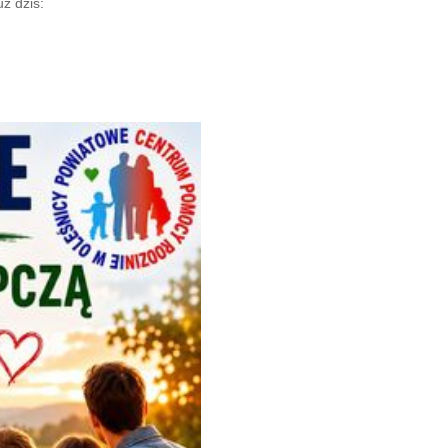
uż dziś: