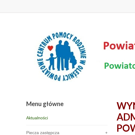
Menu
główne
WYN
ADM
Aktualności
POW
Piecza zastępcza