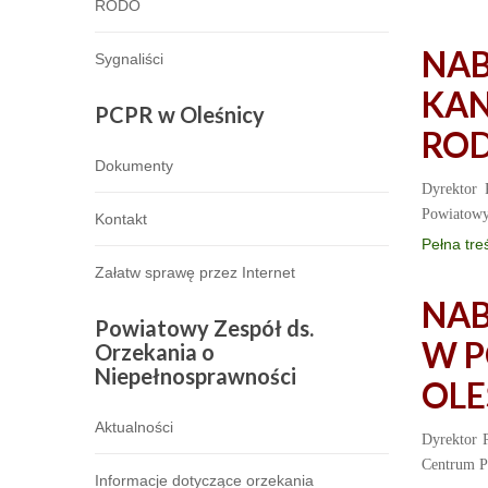
RODO
NAB
Sygnaliści
KA
PCPR
w Oleśnicy
ROD
Dokumenty
Dyrektor 
Powiatowy
Kontakt
Pełna tre
Załatw sprawę przez Internet
NAB
Powiatowy
Zespół ds.
W P
Orzekania o
Niepełnosprawności
OLE
Aktualności
Dyrektor 
Centrum Po
Informacje dotyczące orzekania