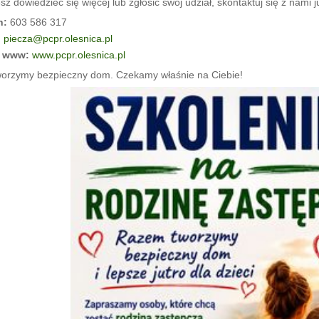
sz dowiedzieć się więcej lub zgłosić swój udział, skontaktuj się z nami j
n:
603 586 317
:
piecza@pcpr.olesnica.pl
a www:
www.pcpr.olesnica.pl
orzymy bezpieczny dom. Czekamy właśnie na Ciebie!