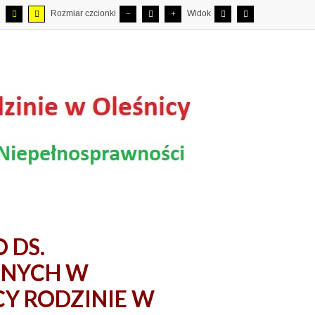
Rozmiar czcionki
Widok
 DS.
JNYCH W
 RODZINIE W