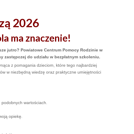
czą 2026
ola ma znaczenie!
psze jutro? Powiatowe Centrum Pomocy Rodzinie w
ny zastępczej do udziału w bezpłatnym szkoleniu.
ynąca z pomagania dzieciom, które tego najbardziej
tów w niezbędną wiedzę oraz praktyczne umiejętności
o podobnych wartościach.
woją opiekę.