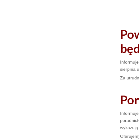
Pow
będ
Informuj
sierpnia 
Za utrudn
Por
Informuje
poradnict
wykazują
Oferujem