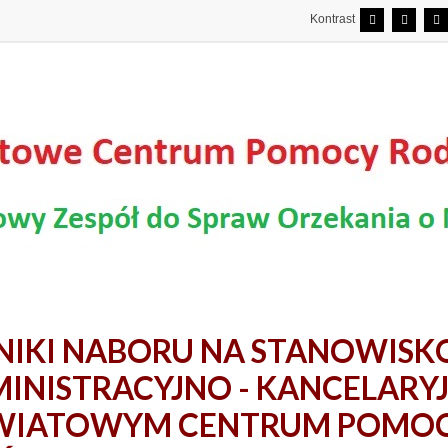
Kontrast
IKI NABORU NA STANOWISKO
INISTRACYJNO - KANCELARY
IATOWYM CENTRUM POMOCY