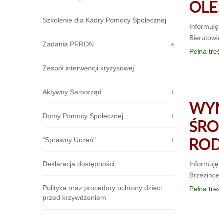
OLE
Szkolenie dla Kadry Pomocy Społecznej
Informuję
Bierutowi
Zadania PFRON
Pełna tre
Zespół interwencji kryzysowej
Aktywny Samorząd
WYN
Domy Pomocy Społecznej
ŚR
ROD
"Sprawny Uczeń"
Deklaracja dostępności
Informuj
Brzezince
Polityka oraz procedury ochrony dzieci
Pełna tre
przed krzywdzeniem