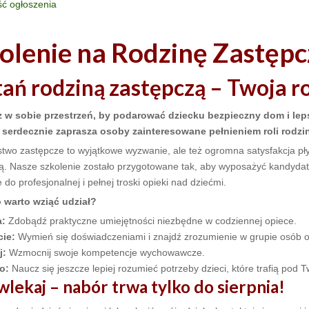
ść ogłoszenia
olenie na Rodzinę Zastęp
ań rodziną zastępczą – Twoja r
 w sobie przestrzeń, by podarować dziecku bezpieczny dom i le
 serdecznie zaprasza osoby zainteresowane pełnieniem roli rodzi
stwo zastępcze to wyjątkowe wyzwanie, ale też ogromna satysfakcja pł
ą. Nasze szkolenie zostało przygotowane tak, aby wyposażyć kandyda
 do profesjonalnej i pełnej troski opieki nad dziećmi.
 warto wziąć udział?
a:
Zdobądź praktyczne umiejętności niezbędne w codziennej opiece.
ie:
Wymień się doświadczeniami i znajdź zrozumienie w grupie osób 
j:
Wzmocnij swoje kompetencje wychowawcze.
o:
Naucz się jeszcze lepiej rozumieć potrzeby dzieci, które trafią pod T
wlekaj – nabór trwa tylko do sierpnia!