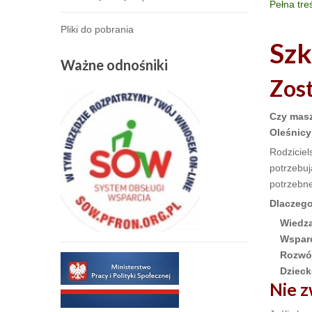
Pełna tre
Pliki do pobrania
Szk
Ważne
odnośniki
Zost
Czy masz
Oleśnicy
Rodziciel
potrzebuj
potrzebne
Dlaczego
Wiedz
Wsparc
Rozwó
Dzieck
Nie z